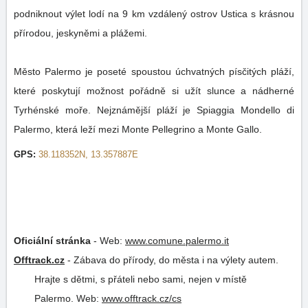
podniknout výlet lodí na 9 km vzdálený ostrov Ustica s krásnou
přírodou, jeskyněmi a plážemi.
Město Palermo je poseté spoustou úchvatných písčitých pláží,
které poskytují možnost pořádně si užít slunce a nádherné
Tyrhénské moře. Nejznámější pláží je Spiaggia Mondello di
Palermo, která leží mezi Monte Pellegrino a Monte Gallo.
GPS:
38.118352N, 13.357887E
Oficiální stránka
-
Web:
www.comune.palermo.it
Offtrack.cz
-
Zábava do přírody, do města i na výlety autem.
Hrajte s dětmi, s přáteli nebo sami, nejen v místě
Palermo.
Web:
www.offtrack.cz/cs