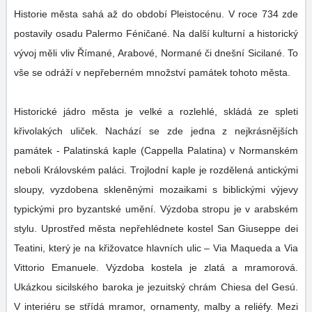
Historie města sahá až do období Pleistocénu. V roce 734 zde
postavily osadu Palermo Féničané. Na další kulturní a historický
vývoj měli vliv Římané, Arabové, Normané či dnešní Sicilané. To
vše se odráží v nepřeberném množství památek tohoto města.
Historické jádro města je velké a rozlehlé, skládá ze spleti
křivolakých uliček. Nachází se zde jedna z nejkrásnějších
památek - Palatinská kaple (Cappella Palatina) v Normanském
neboli Královském paláci. Trojlodní kaple je rozdělená antickými
sloupy, vyzdobena skleněnými mozaikami s biblickými výjevy
typickými pro byzantské umění. Výzdoba stropu je v arabském
stylu. Uprostřed města nepřehlédnete kostel San Giuseppe dei
Teatini, který je na křižovatce hlavních ulic – Via Maqueda a Via
Vittorio Emanuele. Výzdoba kostela je zlatá a mramorová.
Ukázkou sicilského baroka je jezuitský chrám Chiesa del Gesú.
V interiéru se střídá mramor, ornamenty, malby a reliéfy. Mezi