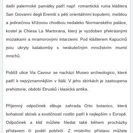
další palermské památky patří např. romantická ruina kláštera
San Giovanni degli Eremiti s pěti orientálními kopulemi, mešitou
a jedinečnou křížovou chodbou nedaleko Normanského paláce,
kostel je Chiesa La Martorana, který je vyzdoben překrásnými
mozaikami a mramorovými intarziemi. Pod klášterem Kapucínů
jsou ukryty katakomby s neskutečným množstvím mumií
mnichů.
Poblíž ulice Via Cavour se nachází Museo archeologico, které
patří k nejvýznamnějším v Itálii. V jeho sbírkách je zastoupena
prehistorie, období Etrusků i klasická antika.
Příjemný odpočinek slibuje zahrada Orto botanico, která
bohatostí sbírek a exotičností rostlin patří k nejlepším v Evropě.
Odpočinek a klid můžete hledat také během procházky
přístavem či podél pobřeží. Z místního přístavu můžete